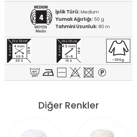
İplik Türü:
Medium
Yumak Ağırlığı:
50 g
Tahmini Uzunluk:
80 m
4 mm
4.5 mm
26 R
18 R
US 6
G-6
~300g
20 S
15 S
Diğer Renkler