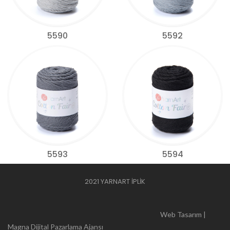
5590
5592
5593
5594
2021 YARNART İPLİK
Web Tasarım |
Magna Dijital Pazarlama Ajansı