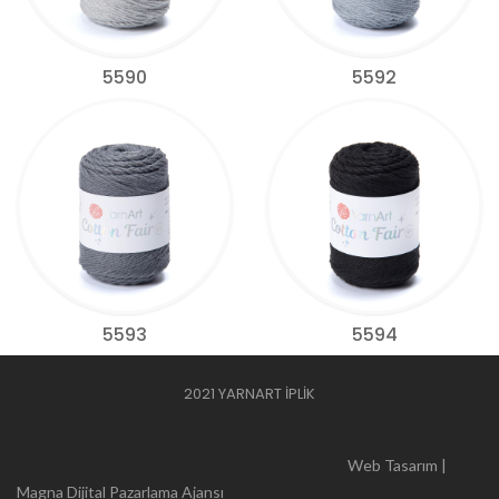
5590
5592
5593
5594
2021 YARNART İPLİK
Web Tasarım |
Magna Dijital Pazarlama Ajansı