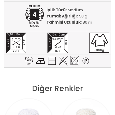
İplik Türü:
Medium
Yumak Ağırlığı:
50 g
Tahmini Uzunluk:
80 m
4 mm
4.5 mm
26 R
18 R
US 6
G-6
~300g
20 S
15 S
Diğer Renkler