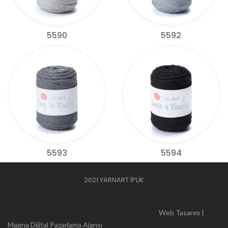
5590
5592
5593
5594
2021 YARNART İPLİK
Web Tasarım |
Magna Dijital Pazarlama Ajansı