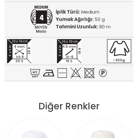
İplik Türü:
Medium
Yumak Ağırlığı:
50 g
Tahmini Uzunluk:
80 m
4 mm
4.5 mm
26 R
18 R
US 6
G-6
~300g
20 S
15 S
Diğer Renkler