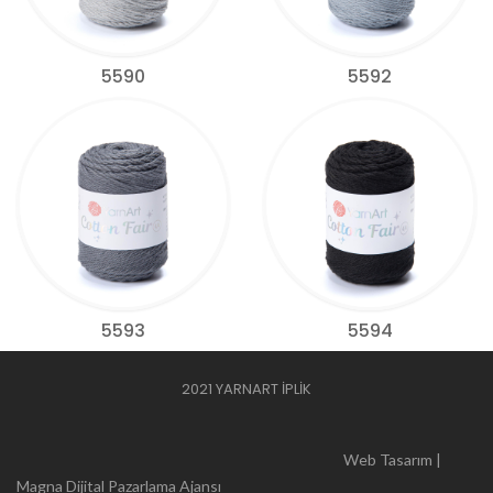
5590
5592
5593
5594
2021 YARNART İPLİK
Web Tasarım |
Magna Dijital Pazarlama Ajansı