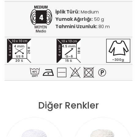
İplik Türü:
Medium
Yumak Ağırlığı:
50 g
Tahmini Uzunluk:
80 m
4 mm
4.5 mm
26 R
18 R
US 6
G-6
~300g
20 S
15 S
Diğer Renkler