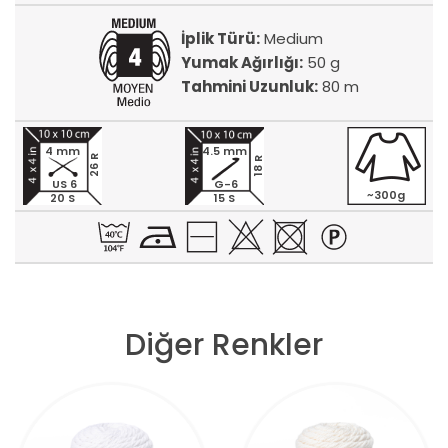
İplik Türü:
Medium
Yumak Ağırlığı:
50 g
Tahmini Uzunluk:
80 m
4 mm
4.5 mm
26 R
18 R
US 6
G-6
~300g
20 S
15 S
Diğer Renkler