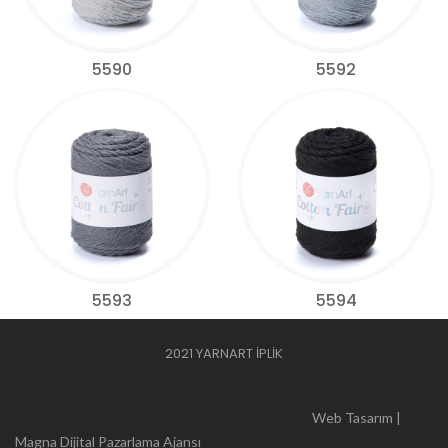
5590
5592
5593
5594
2021 YARNART İPLİK
Web Tasarım |
Magna Dijital Pazarlama Ajansı