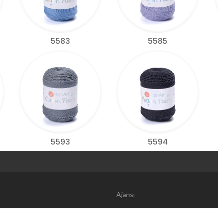
5583
5585
5593
5594
Web Tasarım | 
Ajansı