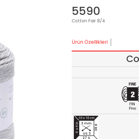
5590
Cotton Fair 8/4
Ürün Özellikleri
Co
3 mm
38 R
US 3
27 S