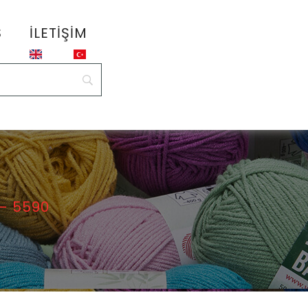
S
İLETIŞIM
 – 5590