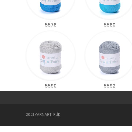
5578
5580
5590
5592
2021 YARNART İPLİK