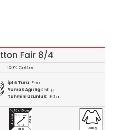
tton Fair 8/4
100% Cotton
İplik Türü:
Fine
Yumak Ağırlığı:
50 g
Tahmini Uzunluk:
160 m
3.5 mm
24 R
E-4
~300g
19 S