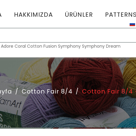
A
HAKKIMIZDA
ÜRÜNLER
PATTERN
:
Adore
Coral
Cotton Fusion
Symphony
Symphony Dream
ayfa
/
Cotton Fair 8/4
/
Cotton Fair 8/4