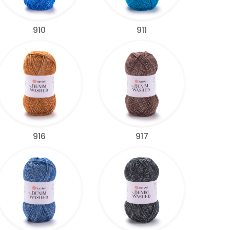
910
911
916
917