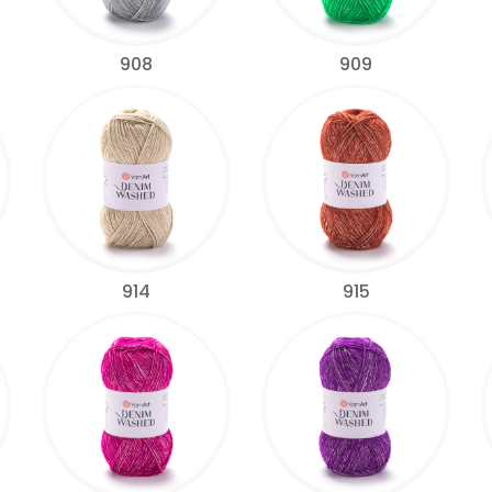
908
909
914
915