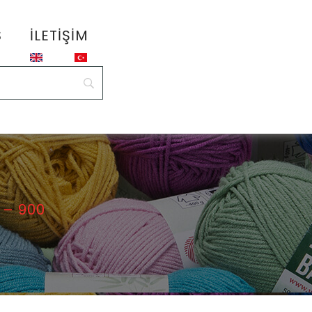
S
İLETIŞIM
– 900