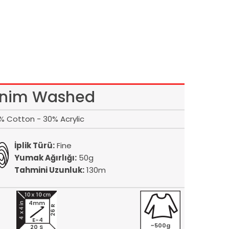
nim Washed
% Cotton - 30% Acrylic
İplik Türü:
Fine
Yumak Ağırlığı:
50g
Tahmini Uzunluk:
130m
4mm
26 R
E-4
~500g
20 S