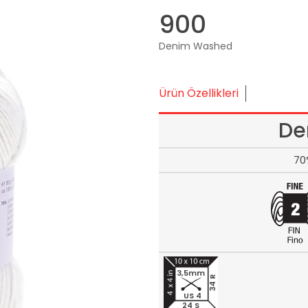
900
Denim Washed
Ürün Özellikleri
De
70
3,5mm
34 R
US 4
24 S