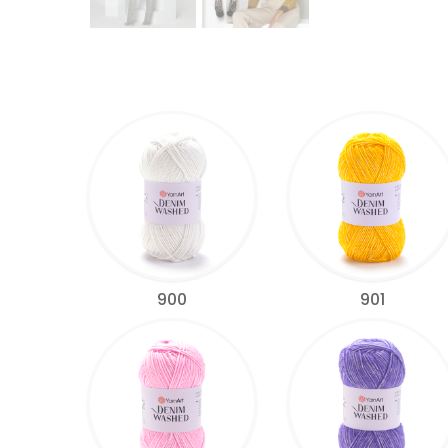
900
901