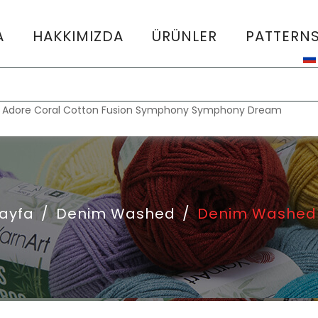
A
HAKKIMIZDA
ÜRÜNLER
PATTERN
:
Adore
Coral
Cotton Fusion
Symphony
Symphony Dream
ayfa
/
Denim Washed
/
Denim Washed 