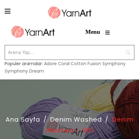
≡
Menu
Popüler aramalar:
Adore
Coral
Cotton Fusion
Symphony
Symphony Dream
Ana Sayfa
/
Denim Washed
/
Denim
Washed – 901