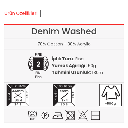
Ürün Özellikleri
Denim Washed
70% Cotton - 30% Acrylic
İplik Türü:
Fine
Yumak Ağırlığı:
50g
Tahmini Uzunluk:
130m
3,5mm
4mm
34 R
26 R
US 4
E-4
~500g
24 S
20 S