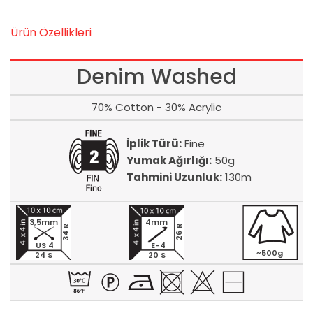
Ürün Özellikleri
Denim Washed
70% Cotton - 30% Acrylic
İplik Türü:
Fine
Yumak Ağırlığı:
50g
Tahmini Uzunluk:
130m
3,5mm
4mm
34 R
26 R
US 4
E-4
~500g
24 S
20 S