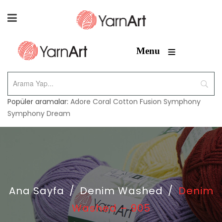
≡
Menu
Popüler aramalar:
Adore
Coral
Cotton Fusion
Symphony
Symphony Dream
Ana Sayfa
/
Denim Washed
/
Denim
Washed – 905