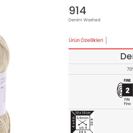
914
Denim Washed
Ürün Özellikleri
De
70
3,5mm
34 R
US 4
24 S