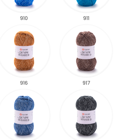
910
911
916
917