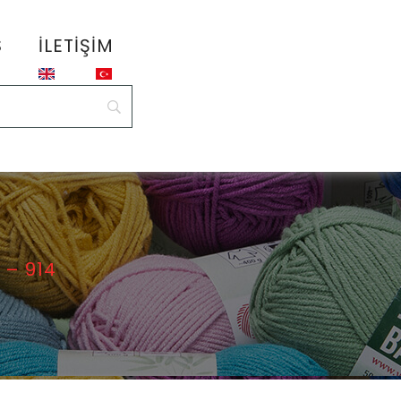
S
İLETIŞIM
– 914