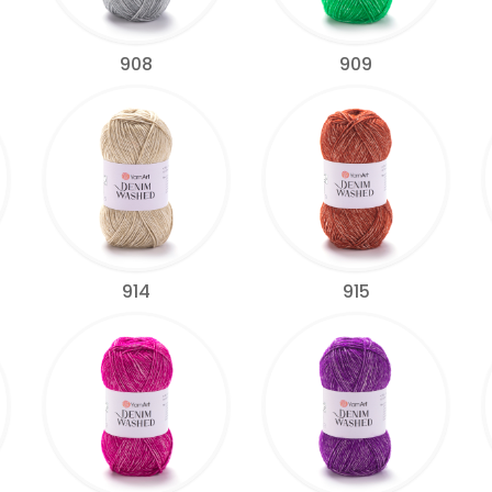
908
909
914
915