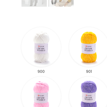
900
901