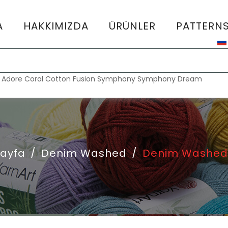
A
HAKKIMIZDA
ÜRÜNLER
PATTERN
:
Adore
Coral
Cotton Fusion
Symphony
Symphony Dream
ayfa
/
Denim Washed
/
Denim Washed 