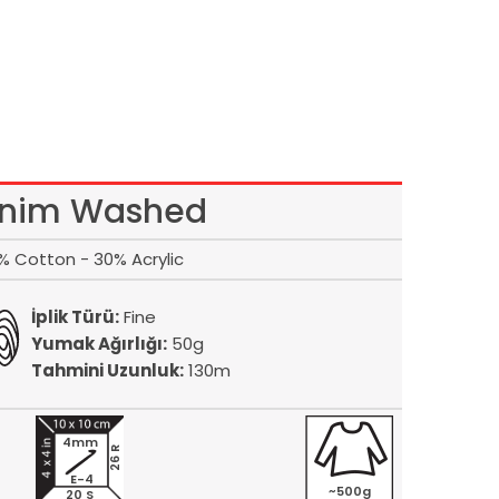
nim Washed
% Cotton - 30% Acrylic
İplik Türü:
Fine
Yumak Ağırlığı:
50g
Tahmini Uzunluk:
130m
4mm
26 R
E-4
~500g
20 S