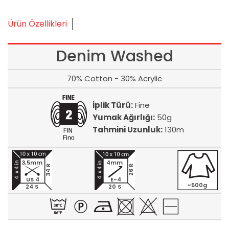
Ürün Özellikleri
Denim Washed
70% Cotton - 30% Acrylic
İplik Türü:
Fine
Yumak Ağırlığı:
50g
Tahmini Uzunluk:
130m
3,5mm
4mm
34 R
26 R
US 4
E-4
~500g
24 S
20 S