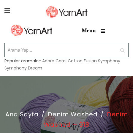
≡
Menu
Popüler aramalar:
Adore
Coral
Cotton Fusion
Symphony
Symphony Dream
Ana Sayfa
/
Denim Washed
/
Denim
Washed – 918