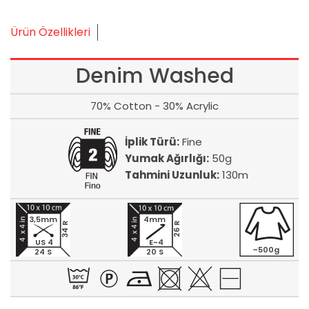
Ürün Özellikleri
Denim Washed
70% Cotton - 30% Acrylic
İplik Türü:
Fine
Yumak Ağırlığı:
50g
Tahmini Uzunluk:
130m
3,5mm
4mm
34 R
26 R
US 4
E-4
~500g
24 S
20 S