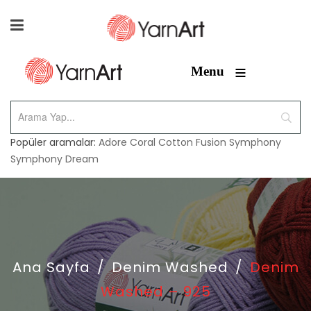
≡
Menu
Popüler aramalar:
Adore
Coral
Cotton Fusion
Symphony
Symphony Dream
Ana Sayfa
/
Denim Washed
/
Denim
Washed – 925