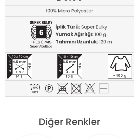
100% Micro Polyester
İplik Türü:
Super Bulky
Yumak Ağırlığı:
100 g
Tahmini Uzunluk:
120 m
4,5 mm
6,5 mm
14 R
14 R
US 7
J-10
~400 g
14 S
10 S
Diğer Renkler