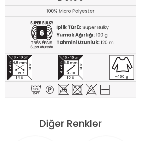
100% Micro Polyester
İplik Türü:
Super Bulky
Yumak Ağırlığı:
100 g
Tahmini Uzunluk:
120 m
4,5 mm
6,5 mm
14 R
14 R
US 7
J-10
~400 g
14 S
10 S
Diğer Renkler