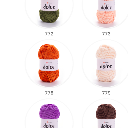
772
773
778
779