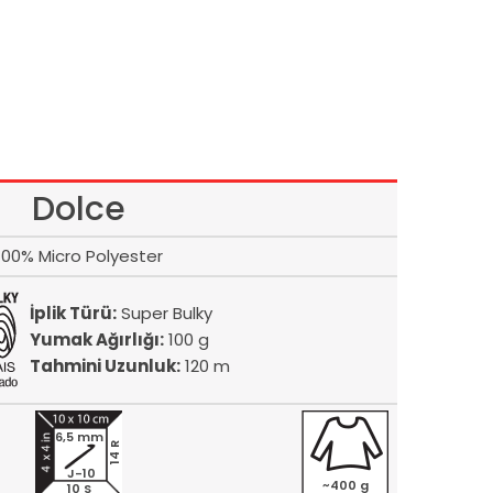
Dolce
100% Micro Polyester
İplik Türü:
Super Bulky
Yumak Ağırlığı:
100 g
Tahmini Uzunluk:
120 m
6,5 mm
14 R
J-10
~400 g
10 S