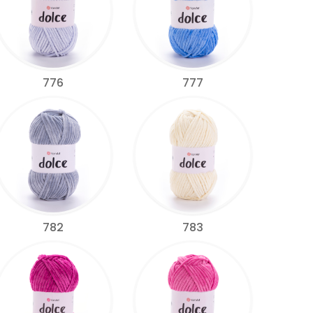
776
777
782
783