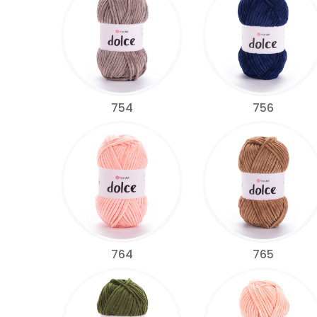
754
756
764
765