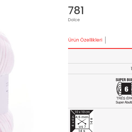
781
Dolce
Ürün Özellikleri
4,5 mm
14 R
US 7
14 S