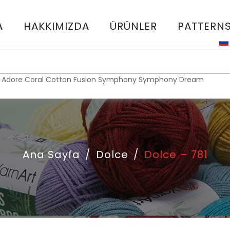
A
HAKKIMIZDA
ÜRÜNLER
PATTERN
:
Adore
Coral
Cotton Fusion
Symphony
Symphony Dream
Ana Sayfa
/
Dolce
/
Dolce – 781