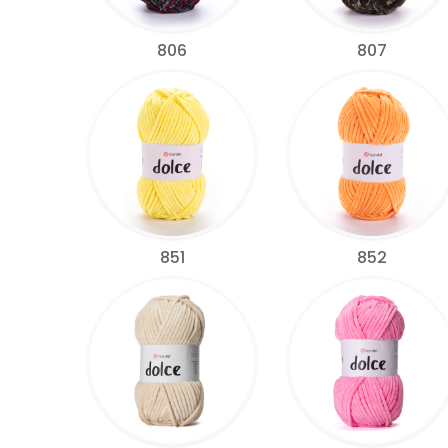
806
807
851
852