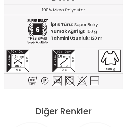
100% Micro Polyester
İplik Türü:
Super Bulky
Yumak Ağırlığı:
100 g
Tahmini Uzunluk:
120 m
4,5 mm
6,5 mm
14 R
14 R
US 7
J-10
~400 g
14 S
10 S
Diğer Renkler