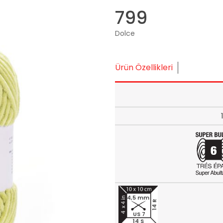
799
Dolce
Ürün Özellikleri
4,5 mm
14 R
US 7
14 S