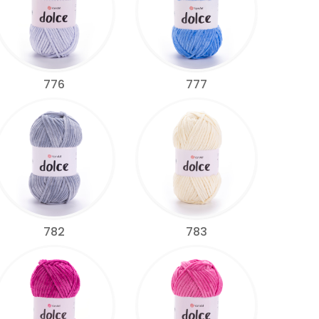
776
777
782
783