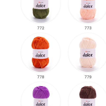
772
773
778
779