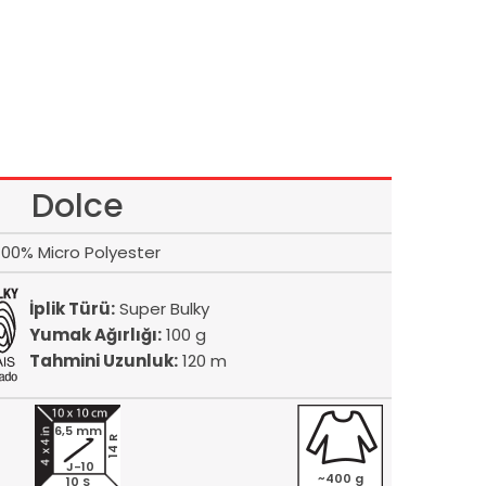
Dolce
100% Micro Polyester
İplik Türü:
Super Bulky
Yumak Ağırlığı:
100 g
Tahmini Uzunluk:
120 m
6,5 mm
14 R
J-10
~400 g
10 S