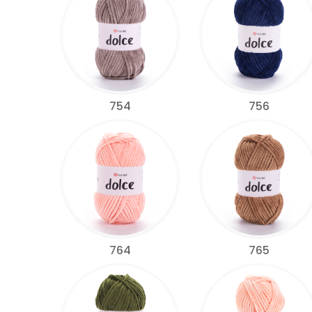
754
756
764
765