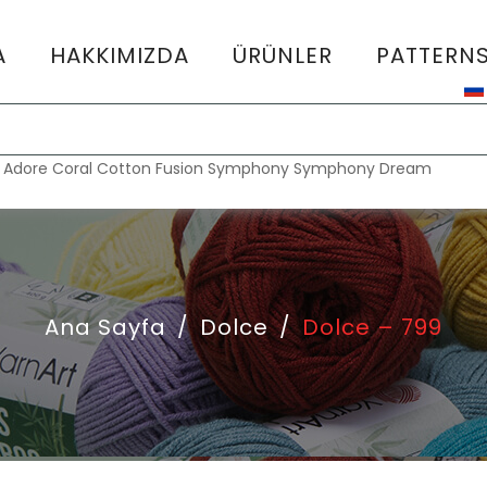
A
HAKKIMIZDA
ÜRÜNLER
PATTERN
:
Adore
Coral
Cotton Fusion
Symphony
Symphony Dream
Ana Sayfa
/
Dolce
/
Dolce – 799