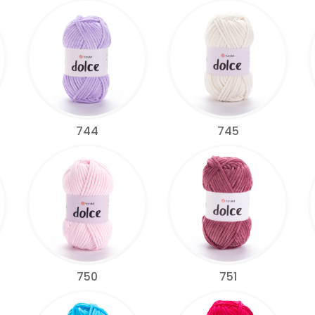
744
745
750
751