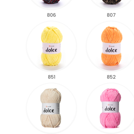
806
807
851
852