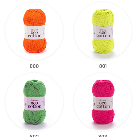
800
801
802
803