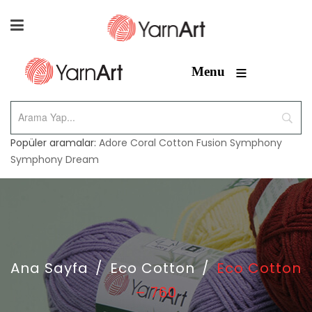
≡
Menu
Popüler aramalar:
Adore
Coral
Cotton Fusion
Symphony
Symphony Dream
Ana Sayfa
/
Eco Cotton
/
Eco Cotton
– 760