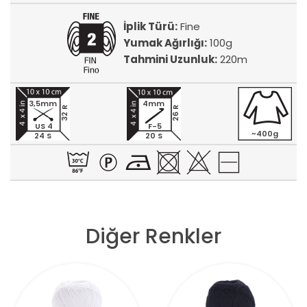
İplik Türü:
Fine
Yumak Ağırlığı:
100g
Tahmini Uzunluk:
220m
3,5mm
4mm
32 R
26 R
US 4
F-5
~400g
24 S
20 S
Diğer Renkler