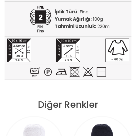
İplik Türü:
Fine
Yumak Ağırlığı:
100g
Tahmini Uzunluk:
220m
3,5mm
4mm
32 R
26 R
US 4
F-5
~400g
24 S
20 S
Diğer Renkler