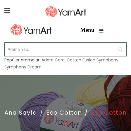
≡
Menu
Popüler aramalar:
Adore
Coral
Cotton Fusion
Symphony
Symphony Dream
Ana Sayfa
/
Eco Cotton
/
Eco Cotton
– 764