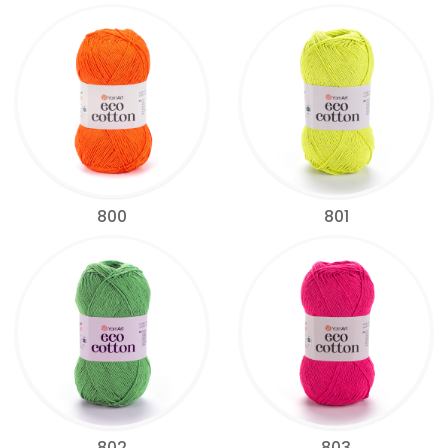
800
801
802
803