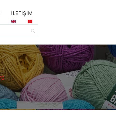
S
İLETIŞIM
70