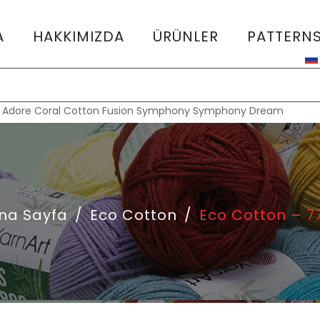
A
HAKKIMIZDA
ÜRÜNLER
PATTERN
:
Adore
Coral
Cotton Fusion
Symphony
Symphony Dream
na Sayfa
/
Eco Cotton
/
Eco Cotton – 7