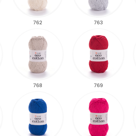
762
763
768
769