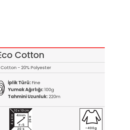
Eco Cotton
Cotton - 20% Polyester
İplik Türü:
Fine
Yumak Ağırlığı:
100g
Tahmini Uzunluk:
220m
4mm
26 R
F-5
~400g
20 S