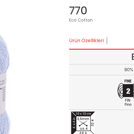
770
Eco Cotton
Ürün Özellikleri
80% 
3,5mm
32 R
US 4
24 S