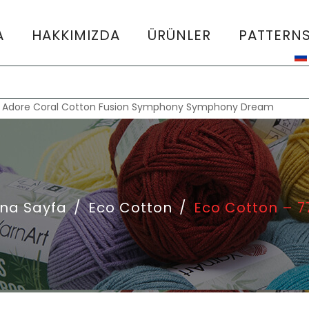
A
HAKKIMIZDA
ÜRÜNLER
PATTERN
:
Adore
Coral
Cotton Fusion
Symphony
Symphony Dream
na Sayfa
/
Eco Cotton
/
Eco Cotton – 7