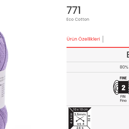
771
Eco Cotton
Ürün Özellikleri
80% 
3,5mm
32 R
US 4
24 S