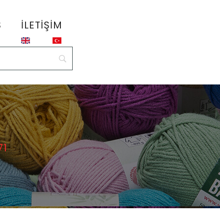
S
İLETIŞIM
71