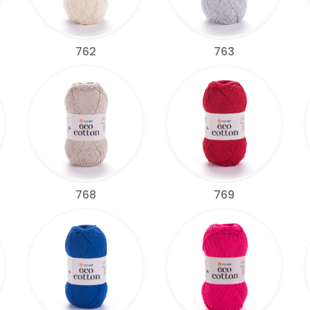
762
763
768
769