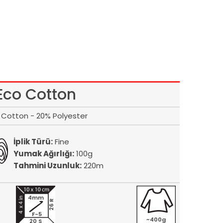
Eco Cotton
Cotton - 20% Polyester
İplik Türü:
Fine
Yumak Ağırlığı:
100g
Tahmini Uzunluk:
220m
4mm
26 R
F-5
~400g
20 S