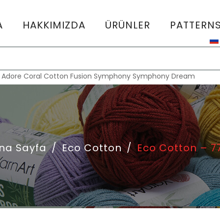
A
HAKKIMIZDA
ÜRÜNLER
PATTERN
:
Adore
Coral
Cotton Fusion
Symphony
Symphony Dream
na Sayfa
/
Eco Cotton
/
Eco Cotton – 7