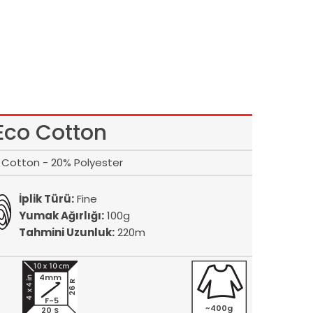
Eco Cotton
Cotton - 20% Polyester
İplik Türü:
Fine
Yumak Ağırlığı:
100g
Tahmini Uzunluk:
220m
4mm
26 R
F-5
~400g
20 S