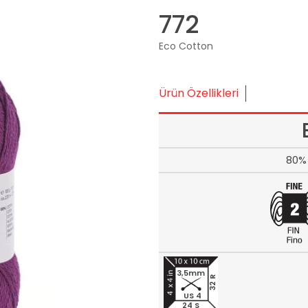
772
Eco Cotton
Ürün Özellikleri
80% 
3,5mm
32 R
US 4
24 S