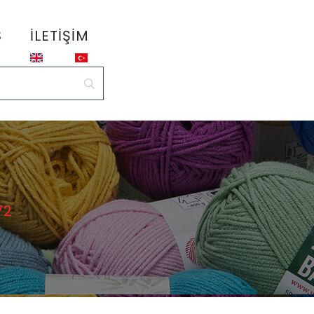
S
İLETIŞIM
72