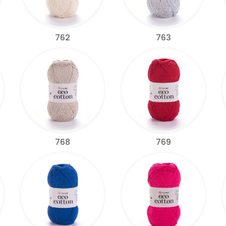
762
763
768
769