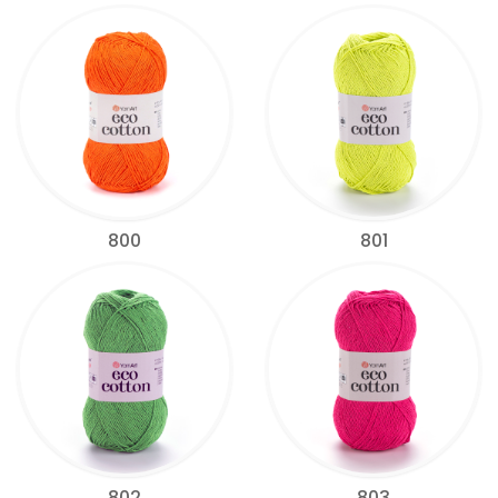
800
801
802
803