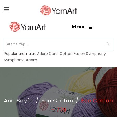
≡
Menu
Popüler aramalar:
Adore
Coral
Cotton Fusion
Symphony
Symphony Dream
Ana Sayfa
/
Eco Cotton
/
Eco Cotton
– 779