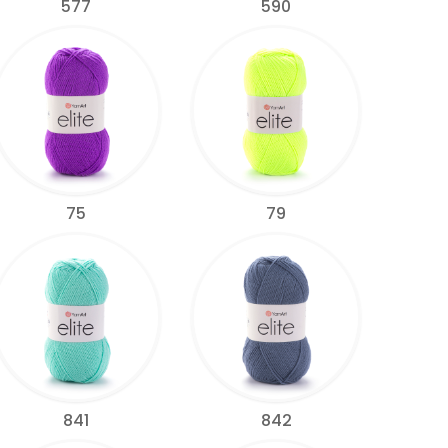
577
590
75
79
841
842