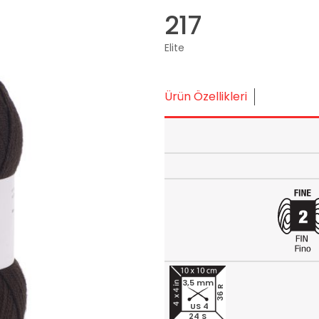
217
Elite
Ürün Özellikleri
3,5 mm
36 R
US 4
24 S