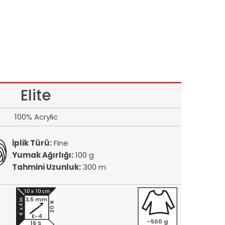
Elite
100% Acrylic
İplik Türü:
Fine
Yumak Ağırlığı:
100 g
Tahmini Uzunluk:
300 m
3,5 mm
20 R
E-4
~500 g
16 S