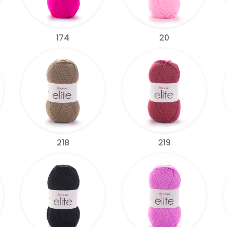
174
20
218
219