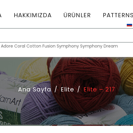
A
HAKKIMIZDA
ÜRÜNLER
PATTERN
:
Adore
Coral
Cotton Fusion
Symphony
Symphony Dream
Ana Sayfa
/
Elite
/
Elite – 217