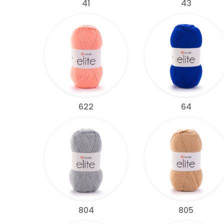
41
43
622
64
804
805