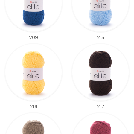
209
215
216
217