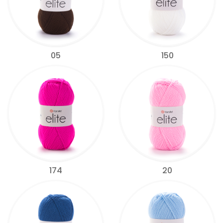
05
150
174
20