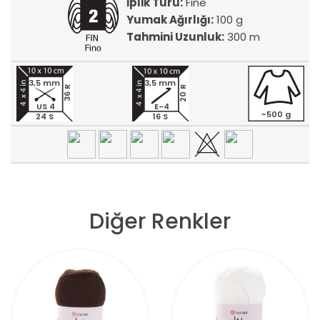
İplik Türü:
Fine
Yumak Ağırlığı:
100 g
Tahmini Uzunluk:
300 m
3,5 mm
3,5 mm
20 R
36 R
US 4
E-4
~500 g
24 S
16 S
Diğer Renkler