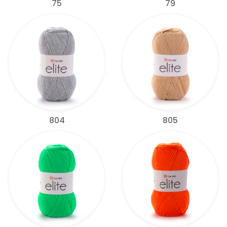
75
79
804
805