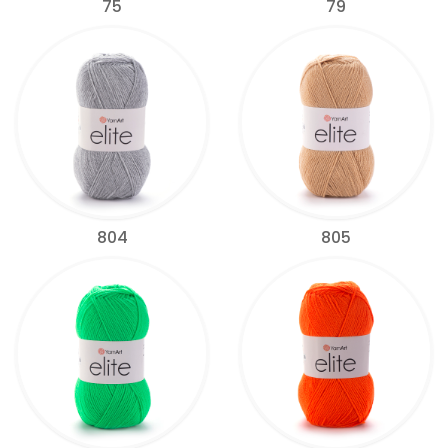
75
79
804
805