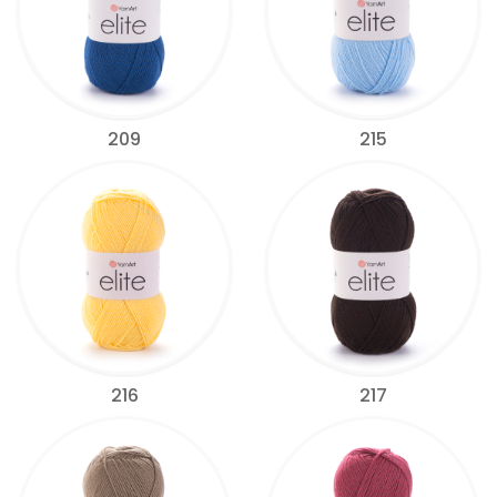
209
215
216
217