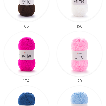
05
150
174
20