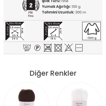
İplik Türü:
Fine
Yumak Ağırlığı:
100 g
Tahmini Uzunluk:
300 m
3,5 mm
3,5 mm
20 R
36 R
US 4
E-4
~500 g
24 S
16 S
Diğer Renkler