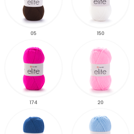
05
150
174
20