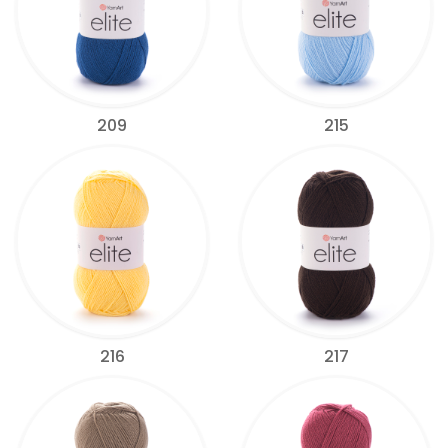
209
215
216
217