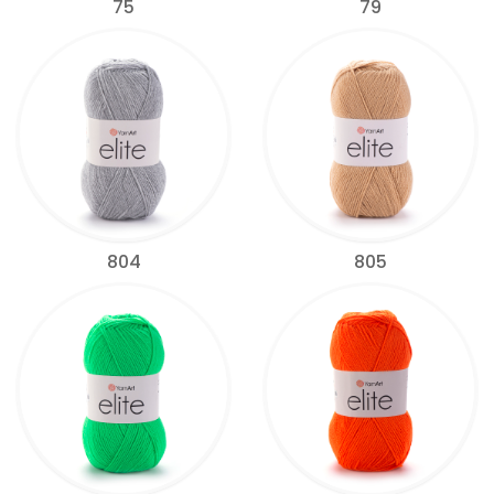
75
79
804
805