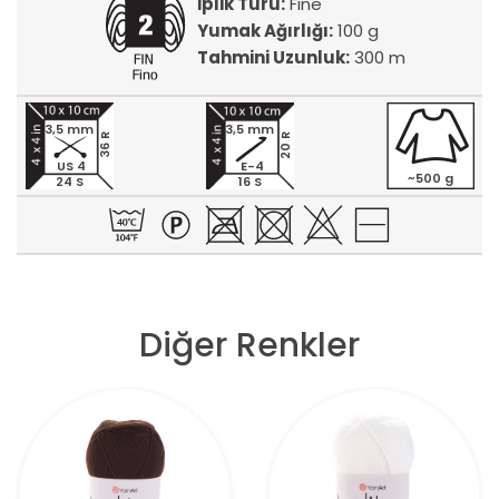
İplik Türü:
Fine
Yumak Ağırlığı:
100 g
Tahmini Uzunluk:
300 m
3,5 mm
3,5 mm
20 R
36 R
US 4
E-4
~500 g
24 S
16 S
Diğer Renkler