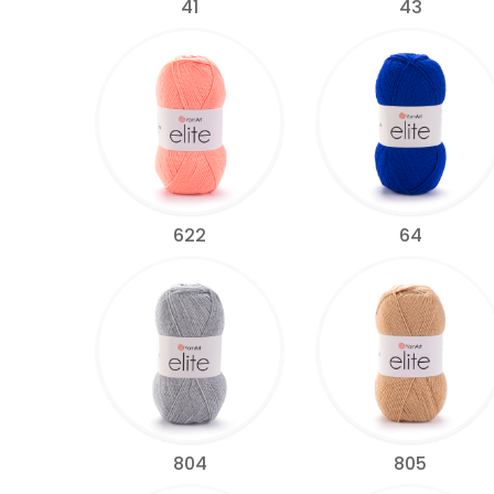
41
43
622
64
804
805