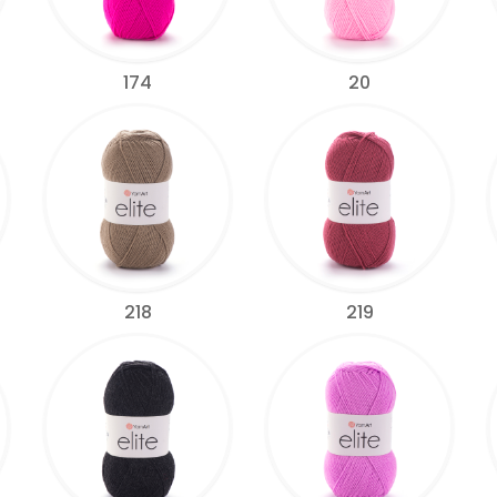
174
20
218
219