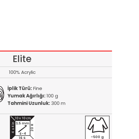
Elite
100% Acrylic
İplik Türü:
Fine
Yumak Ağırlığı:
100 g
Tahmini Uzunluk:
300 m
3,5 mm
20 R
E-4
~500 g
16 S