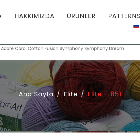
A
HAKKIMIZDA
ÜRÜNLER
PATTERN
:
Adore
Coral
Cotton Fusion
Symphony
Symphony Dream
Ana Sayfa
/
Elite
/
Elite – 851