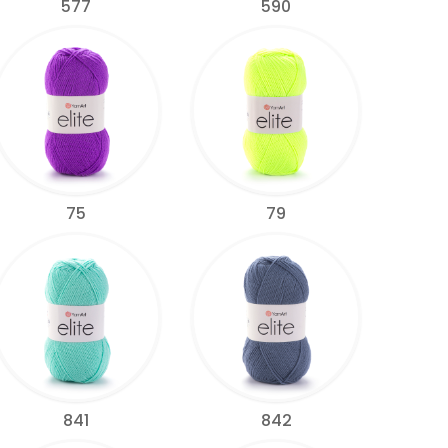
577
590
75
79
841
842