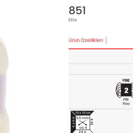
851
Elite
Ürün Özellikleri
3,5 mm
36 R
US 4
24 S