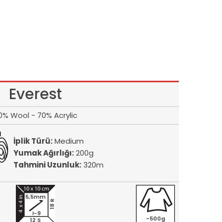
Everest
0% Wool - 70% Acrylic
İplik Türü:
Medium
Yumak Ağırlığı:
200g
Tahmini Uzunluk:
320m
5,5mm
18 R
I-9
~500g
12 S