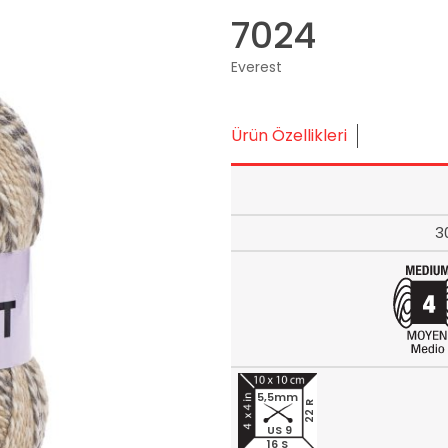
7024
Everest
Ürün Özellikleri
3
5,5mm
22 R
US 9
16 S