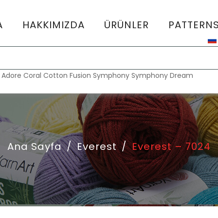
A
HAKKIMIZDA
ÜRÜNLER
PATTERN
:
Adore
Coral
Cotton Fusion
Symphony
Symphony Dream
Ana Sayfa
/
Everest
/
Everest – 7024