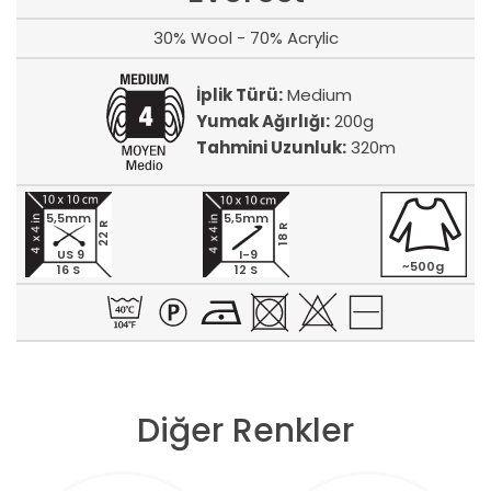
30% Wool - 70% Acrylic
İplik Türü:
Medium
Yumak Ağırlığı:
200g
Tahmini Uzunluk:
320m
5,5mm
5,5mm
22 R
18 R
US 9
I-9
~500g
16 S
12 S
Diğer Renkler