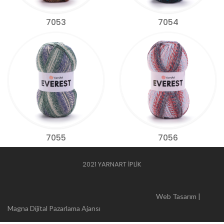
7053
7054
7055
7056
2021 YARNART İPLİK
Web Tasarım |
Magna Dijital Pazarlama Ajansı