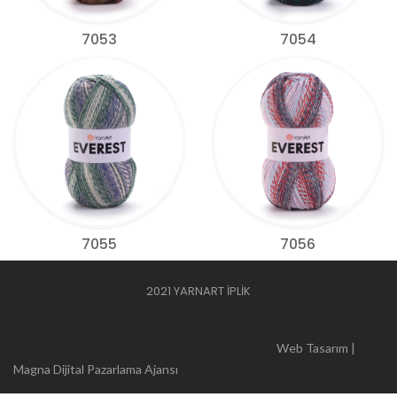
7053
7054
7055
7056
2021 YARNART İPLİK
Web Tasarım |
Magna Dijital Pazarlama Ajansı