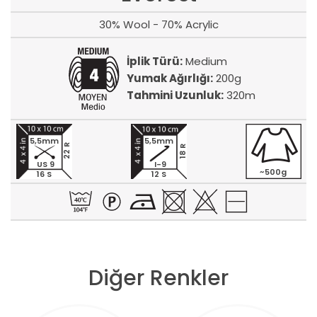
30% Wool - 70% Acrylic
İplik Türü:
Medium
Yumak Ağırlığı:
200g
Tahmini Uzunluk:
320m
5,5mm
5,5mm
22 R
18 R
US 9
I-9
~500g
16 S
12 S
Diğer Renkler