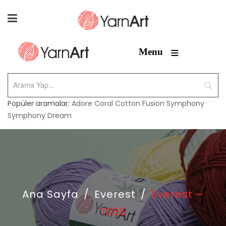
≡
Menu
Popüler aramalar:
Adore
Coral
Cotton Fusion
Symphony
Symphony Dream
Ana Sayfa
/
Everest
/
Everest –
7055