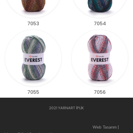
7053
7054
7055
7056
2021 YARNART İPLİK
Web Tasarım |