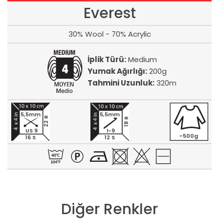
Everest
30% Wool - 70% Acrylic
İplik Türü:
Medium
Yumak Ağırlığı:
200g
Tahmini Uzunluk:
320m
5,5mm
5,5mm
22 R
18 R
US 9
I-9
~500g
16 S
12 S
Diğer Renkler