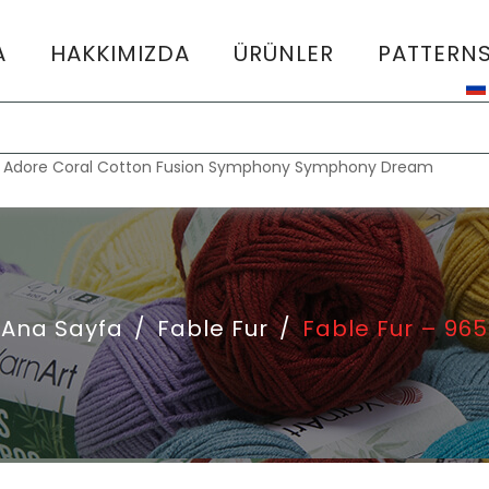
A
HAKKIMIZDA
ÜRÜNLER
PATTERN
:
Adore
Coral
Cotton Fusion
Symphony
Symphony Dream
Ana Sayfa
/
Fable Fur
/
Fable Fur – 965