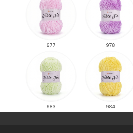
977
978
983
984