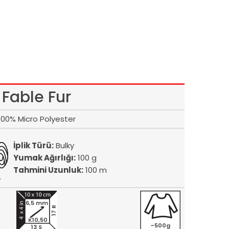
Fable Fur
100% Micro Polyester
İplik Türü:
Bulky
Yumak Ağırlığı:
100 g
Tahmini Uzunluk:
100 m
6,5 mm
17 R
K10,50
~500g
13 S