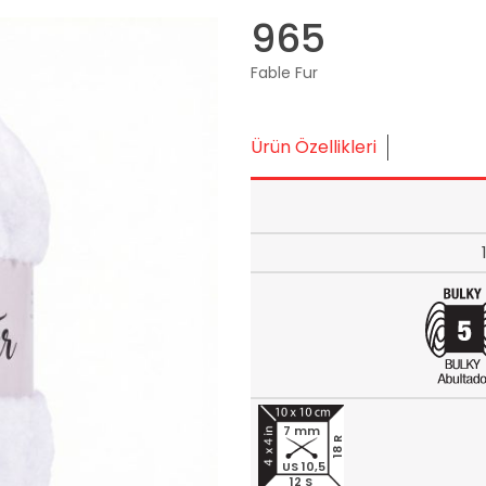
965
Fable Fur
Ürün Özellikleri
7 mm
18 R
US 10,5
12 S