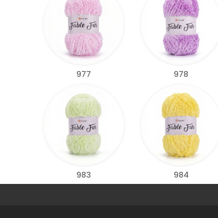
977
978
983
984