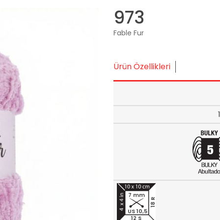
973
Fable Fur
Ürün Özellikleri
7 mm
18 R
US 10,5
12 S