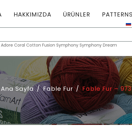
A
HAKKIMIZDA
ÜRÜNLER
PATTERN
:
Adore
Coral
Cotton Fusion
Symphony
Symphony Dream
Ana Sayfa
/
Fable Fur
/
Fable Fur – 973