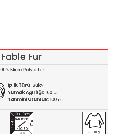
Fable Fur
100% Micro Polyester
İplik Türü:
Bulky
Yumak Ağırlığı:
100 g
Tahmini Uzunluk:
100 m
6,5 mm
17 R
K10,50
~500g
13 S