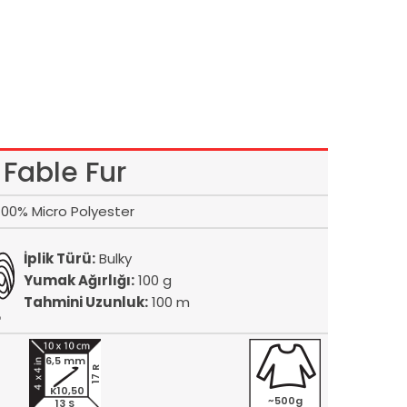
Fable Fur
100% Micro Polyester
İplik Türü:
Bulky
Yumak Ağırlığı:
100 g
Tahmini Uzunluk:
100 m
6,5 mm
17 R
K10,50
~500g
13 S