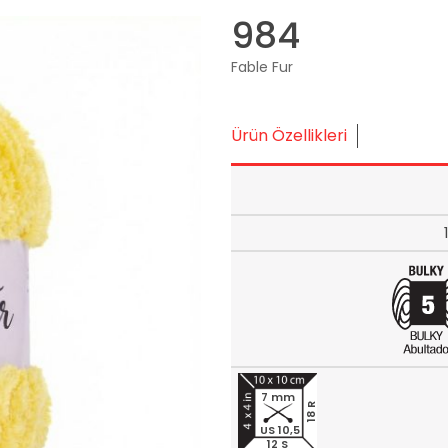
984
Fable Fur
Ürün Özellikleri
7 mm
18 R
US 10,5
12 S