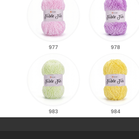
977
978
983
984