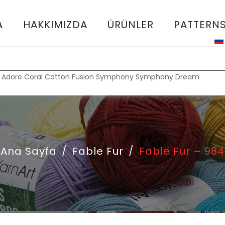
A
HAKKIMIZDA
ÜRÜNLER
PATTERN
:
Adore
Coral
Cotton Fusion
Symphony
Symphony Dream
Ana Sayfa
/
Fable Fur
/
Fable Fur – 984