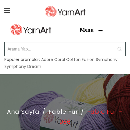
≡
Menu
Popüler aramalar:
Adore
Coral
Cotton Fusion
Symphony
Symphony Dream
Ana Sayfa
/
Fable Fur
/
Fable Fur –
986