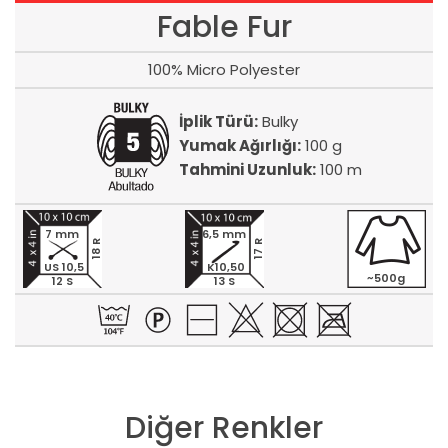
Fable Fur
100% Micro Polyester
İplik Türü:
Bulky
Yumak Ağırlığı:
100 g
Tahmini Uzunluk:
100 m
7 mm
6,5 mm
18 R
17 R
US 10,5
K10,50
~500g
12 S
13 S
Diğer Renkler