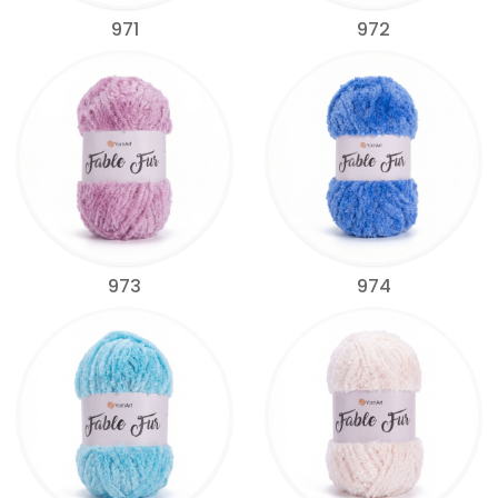
971
972
973
974