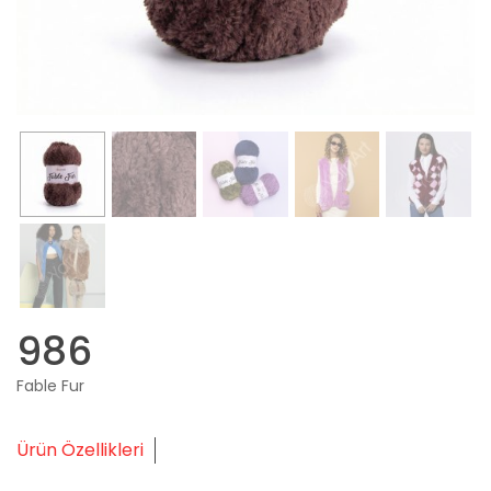
986
Fable Fur
Ürün Özellikleri