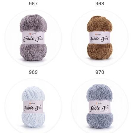
967
968
969
970