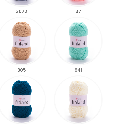
3072
37
805
841