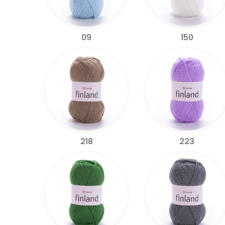
09
150
218
223