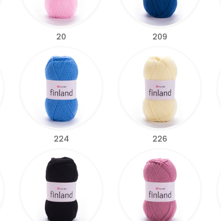
20
209
224
226