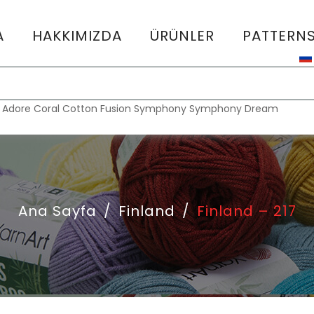
A
HAKKIMIZDA
ÜRÜNLER
PATTERN
:
Adore
Coral
Cotton Fusion
Symphony
Symphony Dream
Ana Sayfa
/
Finland
/
Finland – 217