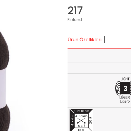
217
Finland
Ürün Özellikleri
4.5mm
20 R
US 7
18 S