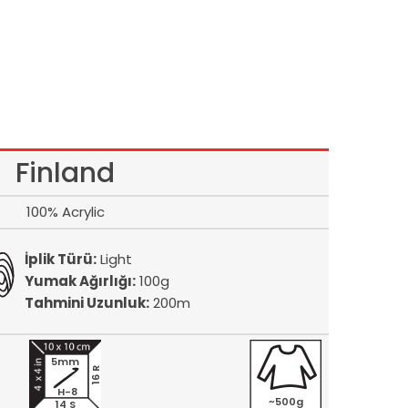
Finland
100% Acrylic
İplik Türü:
Light
Yumak Ağırlığı:
100g
Tahmini Uzunluk:
200m
5mm
16 R
H-8
~500g
14 S