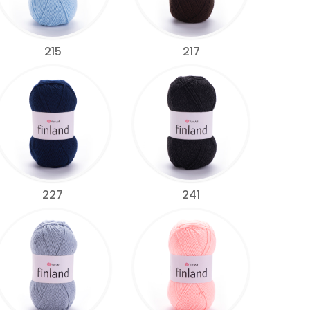
215
217
227
241