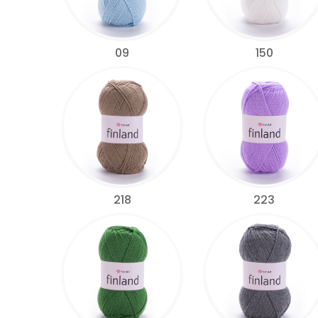
09
150
218
223