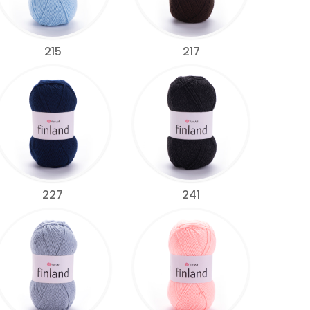
215
217
227
241