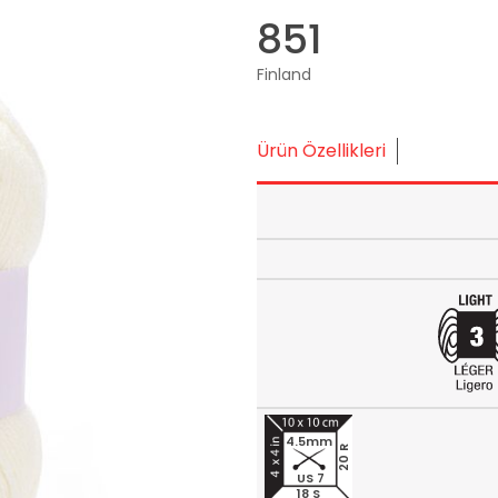
851
Finland
Ürün Özellikleri
4.5mm
20 R
US 7
18 S