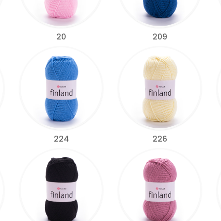
20
209
224
226