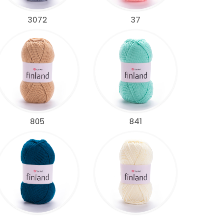
3072
37
805
841