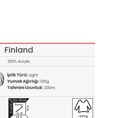
Finland
100% Acrylic
İplik Türü:
Light
Yumak Ağırlığı:
100g
Tahmini Uzunluk:
200m
5mm
16 R
H-8
~500g
14 S