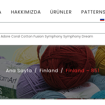
A
HAKKIMIZDA
ÜRÜNLER
PATTERN
:
Adore
Coral
Cotton Fusion
Symphony
Symphony Dream
Ana Sayfa
/
Finland
/
Finland – 851