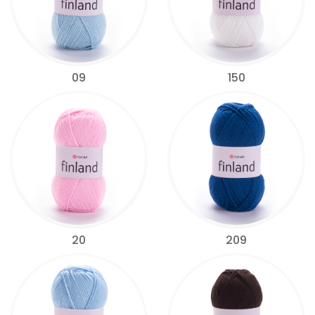
09
150
20
209