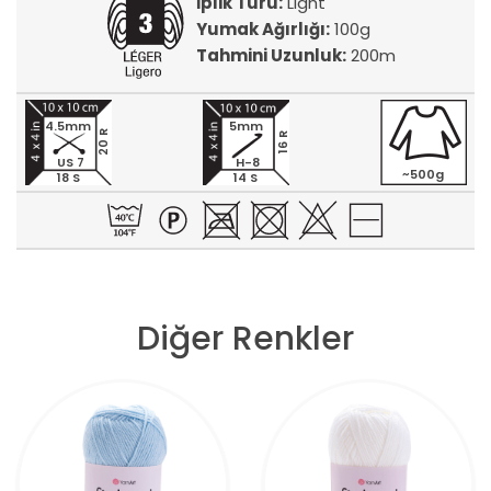
İplik Türü:
Light
Yumak Ağırlığı:
100g
Tahmini Uzunluk:
200m
4.5mm
5mm
20 R
16 R
US 7
H-8
~500g
18 S
14 S
Diğer Renkler