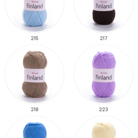
215
217
218
223