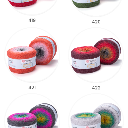
419
420
421
422