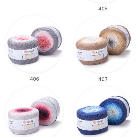
405
406
407