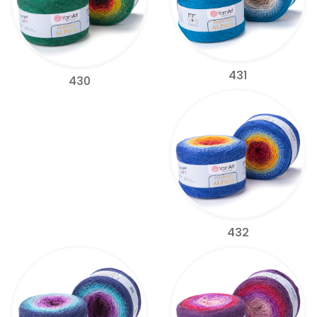
431
430
432