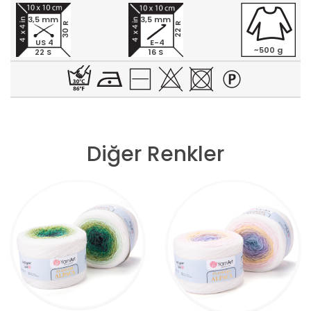
3,5 mm
3,5 mm
30 R
22 R
US 4
E-4
~500 g
22 S
16 S
Diğer Renkler