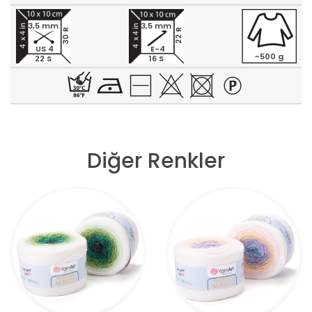
3,5 mm
3,5 mm
30 R
22 R
US 4
E-4
~500 g
22 S
16 S
Diğer Renkler