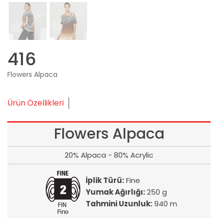
416
Flowers Alpaca
Ürün Özellikleri
Flowers Alpaca
20% Alpaca - 80% Acrylic
İplik Türü:
Fine
Yumak Ağırlığı:
250 g
Tahmini Uzunluk:
940 m