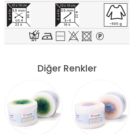
3,5 mm
3,5 mm
30 R
22 R
US 4
E-4
~500 g
22 S
16 S
Diğer Renkler