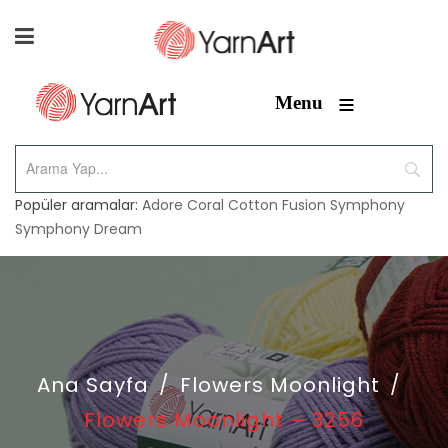
≡
Menu
Popüler aramalar:
Adore
Coral
Cotton Fusion
Symphony
Symphony Dream
Ana Sayfa
/
Flowers Moonlight
/
Flowers Moonlight – 3256