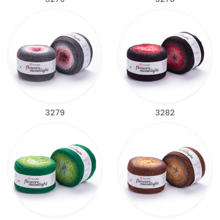
3279
3282