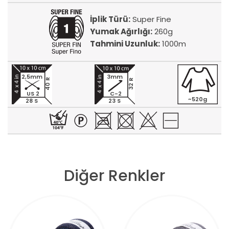
İplik Türü:
Super Fine
Yumak Ağırlığı:
260g
Tahmini Uzunluk:
1000m
2,5mm
3mm
40 R
32 R
US 2
C-2
~520g
28 S
23 S
Diğer Renkler