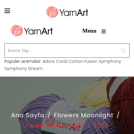
≡
Menu
Popüler aramalar:
Adore
Coral
Cotton Fusion
Symphony
Symphony Dream
Ana Sayfa
/
Flowers Moonlight
/
Flowers Moonlight – 3259