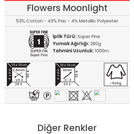
Flowers Moonlight
53% Cotton - 43% Pac - 4% Metallic Polyester
İplik Türü:
Super Fine
Yumak Ağırlığı:
260g
Tahmini Uzunluk:
1000m
2,5mm
3mm
40 R
32 R
US 2
C-2
~520g
28 S
23 S
Diğer Renkler