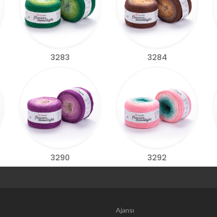
3283
3284
3290
3292
Web Tasarım | 
Ajansı