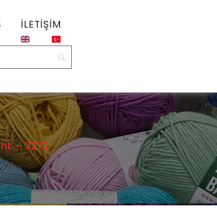
S
İLETIŞIM
ht – 3272