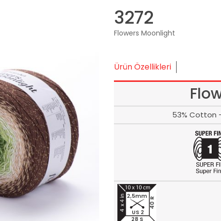
3272
Flowers Moonlight
Ürün Özellikleri
Flo
53% Cotton -
2,5mm
40 R
US 2
28 S