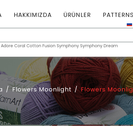
A
HAKKIMIZDA
ÜRÜNLER
PATTERN
:
Adore
Coral
Cotton Fusion
Symphony
Symphony Dream
a
/
Flowers Moonlight
/
Flowers Moonlig