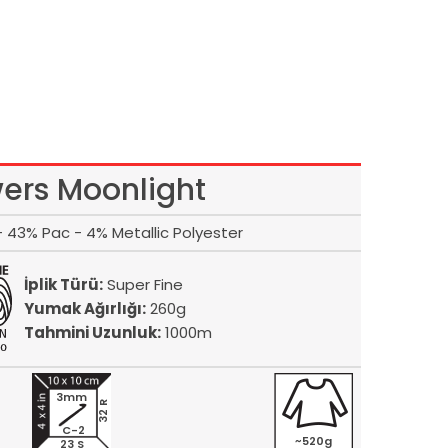
wers Moonlight
 43% Pac - 4% Metallic Polyester
İplik Türü:
Super Fine
Yumak Ağırlığı:
260g
Tahmini Uzunluk:
1000m
3mm
32 R
C-2
~520g
23 S