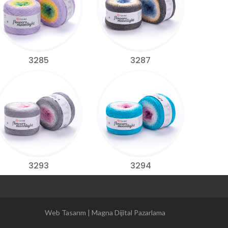
3285
3287
3293
3294
Magna Dijital Pazarlama