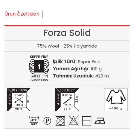
Ürün Özellikleri
Forza Solid
75% Wool - 25% Polyamide
İplik Türü:
Super Fine
Yumak Ağırlığı:
100 g
Tahmini Uzunluk:
420 m
3 mm
3 mm
40 R
32 R
US 3
C-2
~400 g
28 S
22 S