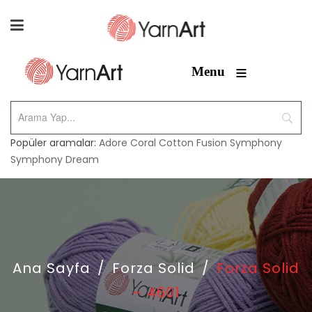
≡
Menu
Popüler aramalar:
Adore
Coral
Cotton Fusion
Symphony
Symphony Dream
Ana Sayfa
/
Forza Solid
/
Forza Solid
– 4601