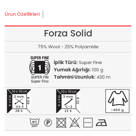
Ürün Özellikleri
Forza Solid
75% Wool - 25% Polyamide
İplik Türü:
Super Fine
Yumak Ağırlığı:
100 g
Tahmini Uzunluk:
420 m
3 mm
3 mm
40 R
32 R
US 3
C-2
~400 g
28 S
22 S