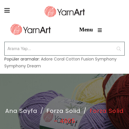
≡
Menu
Popüler aramalar:
Adore
Coral
Cotton Fusion
Symphony
Symphony Dream
Ana Sayfa
/
Forza Solid
/
Forza Solid
– 4605