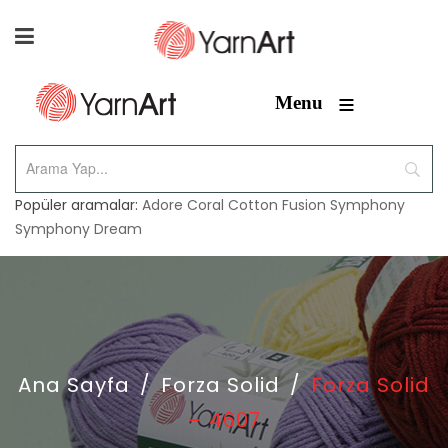
≡
Menu
Popüler aramalar:
Adore
Coral
Cotton Fusion
Symphony
Symphony Dream
Ana Sayfa
/
Forza Solid
/
Forza Solid
– 4607