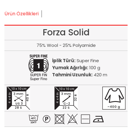
Ürün Özellikleri
Forza Solid
75% Wool - 25% Polyamide
İplik Türü:
Super Fine
Yumak Ağırlığı:
100 g
Tahmini Uzunluk:
420 m
3 mm
3 mm
40 R
32 R
US 3
C-2
~400 g
28 S
22 S