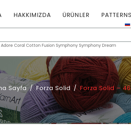
A
HAKKIMIZDA
ÜRÜNLER
PATTERN
:
Adore
Coral
Cotton Fusion
Symphony
Symphony Dream
na Sayfa
/
Forza Solid
/
Forza Solid – 46