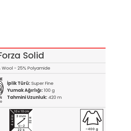
Forza Solid
 Wool - 25% Polyamide
İplik Türü:
Super Fine
Yumak Ağırlığı:
100 g
Tahmini Uzunluk:
420 m
3 mm
32 R
C-2
~400 g
22 S