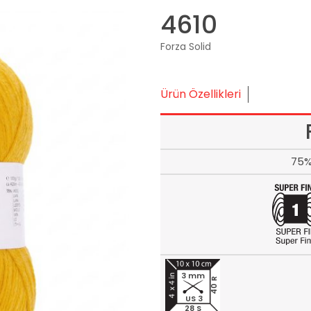
4610
Forza Solid
Ürün Özellikleri
75%
3 mm
40 R
US 3
28 S