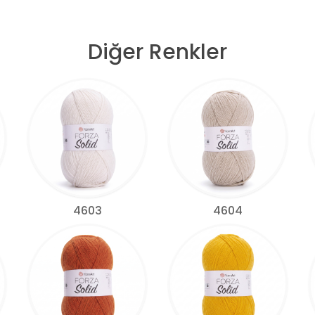
Diğer Renkler
4603
4604