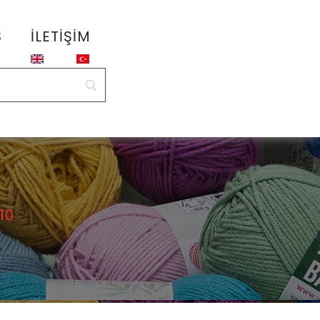
S
İLETIŞIM
10