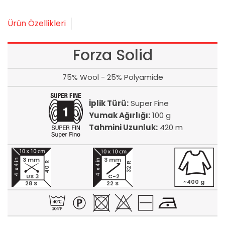
Ürün Özellikleri
Forza Solid
75% Wool - 25% Polyamide
İplik Türü:
Super Fine
Yumak Ağırlığı:
100 g
Tahmini Uzunluk:
420 m
3 mm
3 mm
40 R
32 R
US 3
C-2
~400 g
28 S
22 S