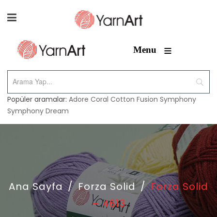
≡
Menu
Popüler aramalar:
Adore
Coral
Cotton Fusion
Symphony
Symphony Dream
Ana Sayfa
/
Forza Solid
/
Forza Solid
– 4613